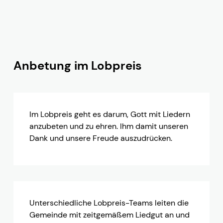
Lobpreis & Gebet
Anbetung im Lobpreis
ein fester und wichtiger Bestandteil unserer
Gottesdienste
Im Lobpreis geht es darum, Gott mit Liedern
anzubeten und zu ehren. Ihm damit unseren
Dank und unsere Freude auszudrücken.
Unterschiedliche Lobpreis-Teams leiten die
Gemeinde mit zeitgemäßem Liedgut an und